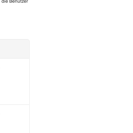
 die Benutzer
g
g