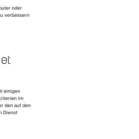
puter oder
zu verbessern
et
t einigen
riterien im
er den auf den
n Dienst