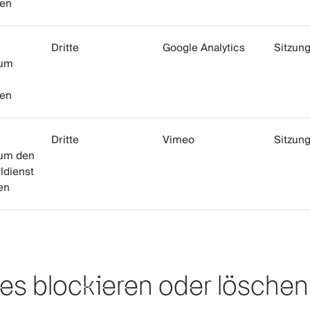
den
Dritte
Google Analytics
Sitzun
 um
den
Dritte
Vimeo
Sitzun
 um den
ldienst
en
es blockieren oder löschen