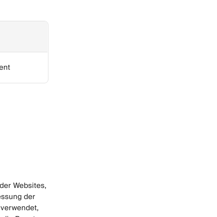
ent
der Websites,
essung der
n verwendet,