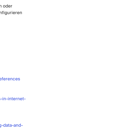
n oder
nfigurieren
references
-in-internet-
g-data-and-