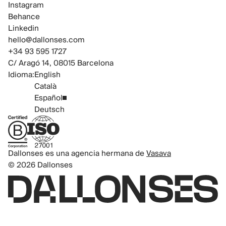
Instagram
Behance
Linkedin
hello@dallonses.com
+34 93 595 1727
C/ Aragó 14, 08015 Barcelona
Idioma:
English
Català
Español
Deutsch
B Corp Certified
ISO 27001 Certified
Dallonses es una agencia hermana de
Vasava
© 2026 Dallonses
Logo de Dallonses