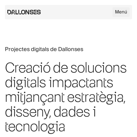
Menú
Logo de Dallonses
Projectes digitals de Dallonses
Skip to main content
Creació de solucions
digitals impactants
mitjançant estratègia,
disseny, dades i
tecnologia