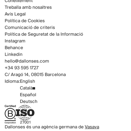
Coneixement
Treballa amb nosaltres
Avís Legal
Política de Cookies
Comunicació de criteris
Política de Seguretat de la Informació
Instagram
Behance
Linkedin
hello@dallonses.com
+34 93 595 1727
C/ Aragó 14, 08015 Barcelona
Idioma:
English
Català
Español
Deutsch
B Corp Certified
ISO 27001 Certified
Dallonses és una agència germana de
Vasava