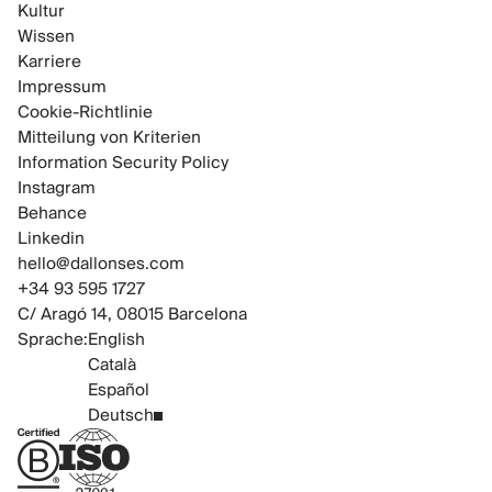
Kultur
Wissen
Karriere
Impressum
Cookie-Richtlinie
Mitteilung von Kriterien
Information Security Policy
Instagram
Behance
Linkedin
hello@dallonses.com
+34 93 595 1727
C/ Aragó 14, 08015 Barcelona
Sprache:
English
Català
Español
Deutsch
B Corp Certified
ISO 27001 Certified