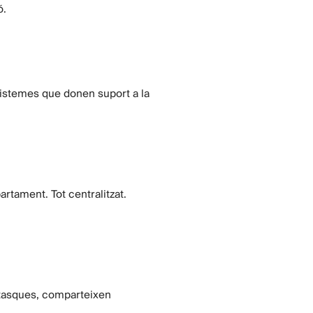
ó.
Sistemes que donen suport a la
rtament. Tot centralitzat.
 tasques, comparteixen