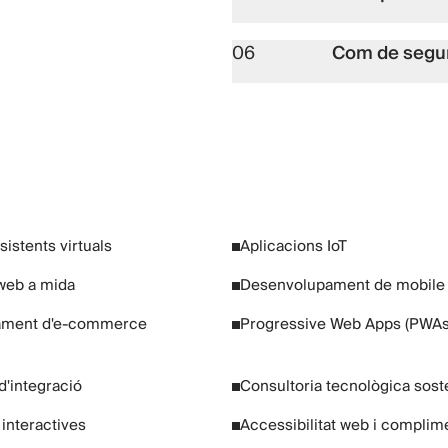
06
Com de segur
sistents virtuals
Aplicacions IoT
web a mida
Desenvolupament de mobile
ament d'e-commerce
Progressive Web Apps (PWAs
d'integració
Consultoria tecnològica sost
s interactives
Accessibilitat web i compli