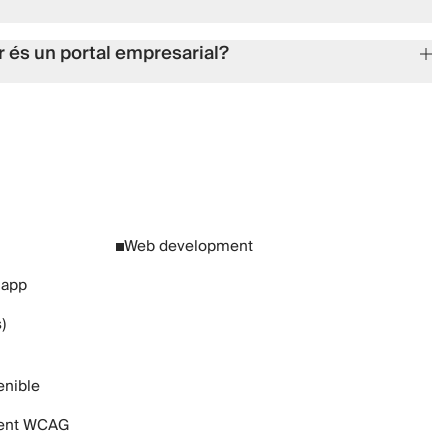
 és un portal empresarial?
Web development
 app
)
enible
ment WCAG