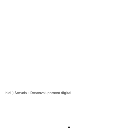
Logo de Dallonses
Skip to main content
Inici
Serveis
Desenvolupament digital