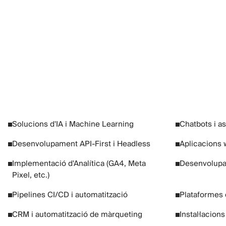
Solucions d'IA i Machine Learning
Chatbots i as
Desenvolupament API-First i Headless
Aplicacions 
Implementació d'Analítica (GA4, Meta
Desenvolup
Pixel, etc.)
Pipelines CI/CD i automatització
Plataformes 
CRM i automatització de màrqueting
Instal·lacion