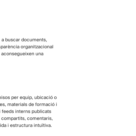
u a buscar documents,
sparència organitzacional
t aconsegueixen una
misos per equip, ubicació o
es, materials de formació i
 feeds interns publicats
s compartits, comentaris,
a i estructura intuïtiva.