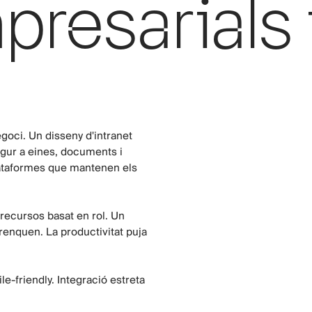
presarials i
negoci. Un disseny d'intranet
egur a eines, documents i
plataformes que mantenen els
recursos basat en rol. Un
trenquen. La productivitat puja
e-friendly. Integració estreta