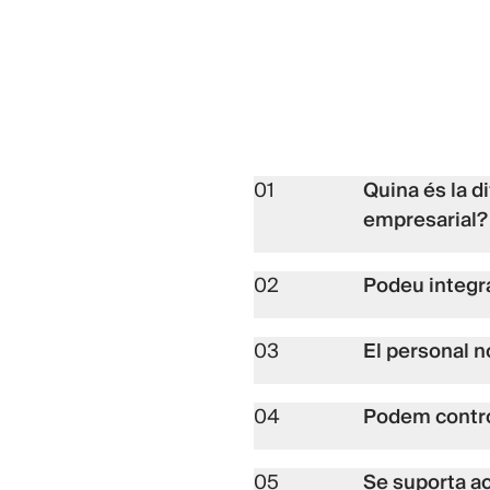
01
Quina és la di
empresarial?
02
Podeu integra
03
El personal n
04
Podem contro
05
Se suporta a