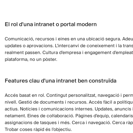
El rol d'una intranet o portal modern
Comunicació, recursos i eines en una ubicació segura. Ade
updates o aprovacions. L'intercanvi de coneixement i la tran
realment passen. Cultura d'empresa i engagement d'emplea
plataforma, no un pòster.
Features clau d'una intranet ben construïda
Accés basat en rol. Contingut personalitzat, navegació i per
nivell. Gestió de documents i recursos. Accés fàcil a polítiqu
actius. Notícies i comunicacions internes. Updates, anuncis i
netament. Eines de col·laboració. Pàgines d'equip, calendari
assignacions de tasques i més. Cerca i navegació. Cerca ràpid
Trobar coses ràpid és l'objectiu.