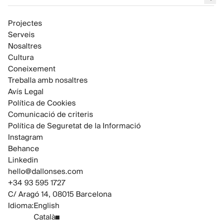
env
Projectes
Serveis
Nosaltres
Cultura
Coneixement
Treballa amb nosaltres
Avís Legal
Política de Cookies
Comunicació de criteris
Política de Seguretat de la Informació
Instagram
Behance
Linkedin
hello@dallonses.com
+34 93 595 1727
C/ Aragó 14, 08015 Barcelona
Idioma:
English
Català