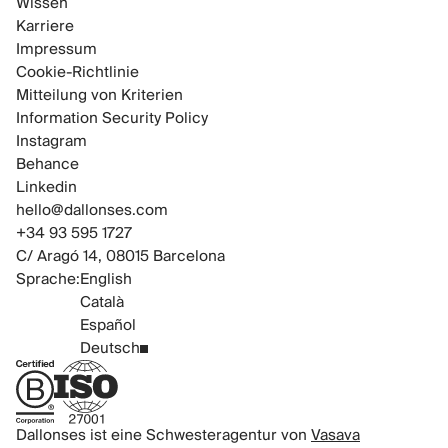
Wissen
Karriere
Impressum
Cookie-Richtlinie
Mitteilung von Kriterien
Information Security Policy
Instagram
Behance
Linkedin
hello@dallonses.com
+34 93 595 1727
C/ Aragó 14, 08015 Barcelona
Sprache:
English
Català
Español
Deutsch
B Corp Certified
ISO 27001 Certified
Dallonses ist eine Schwesteragentur von
Vasava