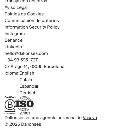
Trabaja con nosotros
Aviso Legal
Política de Cookies
Comunicación de criterios
Information Security Policy
Instagram
Behance
Linkedin
hello@dallonses.com
+34 93 595 1727
C/ Aragó 14, 08015 Barcelona
Idioma:
English
Català
Español
Deutsch
B Corp Certified
ISO 27001 Certified
Dallonses es una agencia hermana de
Vasava
© 2026 Dallonses